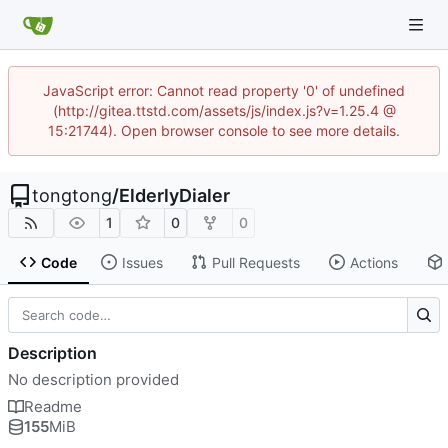
JavaScript error: Cannot read property '0' of undefined
(http://gitea.ttstd.com/assets/js/index.js?v=1.25.4 @
15:21744). Open browser console to see more details.
tongtong
/
ElderlyDialer
1
0
0
Code
Issues
Pull Requests
Actions
Description
No description provided
Readme
155
MiB