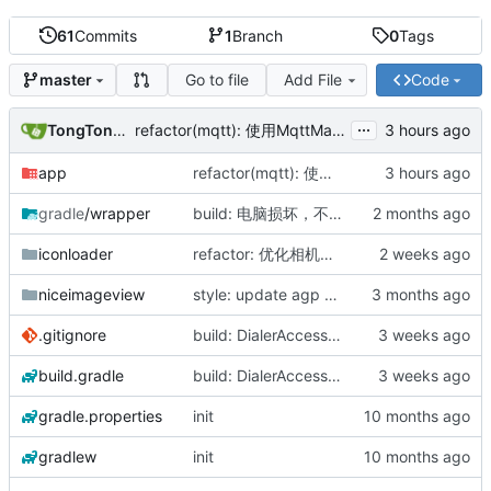
61
Commits
1
Branch
0
Tags
Go to file
Add File
Code
master
...
TongTongStudio
refactor(mqtt): 使用MqttManager中的MQTT_TOPIC_COMMAND常量
app
refactor(mqtt): 使用MqttManager中的MQTT_TOPIC_COMMAND常量
gradle
/wrapper
build: 电脑损坏，不知道改了啥
iconloader
refactor: 优化相机工具及迁移FileUtils至iconloader模块
niceimageview
style: update agp android gradle version
.gitignore
build: DialerAccessibilityService命名空间修改，升级kotlin至2.4.0
build.gradle
build: DialerAccessibilityService命名空间修改，升级kotlin至2.4.0
gradle.properties
init
gradlew
init