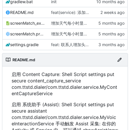
gradlew.bat
init
README.md
feat(service): 添加内容捕获与语音交互服务
screenMatch_example_dimens.xml
增加天气每小时显示，去掉autosize，增加svg显示
screenMatch.properties
增加天气每小时显示，去掉autosize，增加svg显示
settings.gradle
feat: 联系人增加头像选择
README.md
启用 Content Capture: Shell Script settings put
secure content_capture_service
com.ttstd.dialer/com.ttstd.dialer.service.MyCont
entCaptureService
启用 系统助手 (Assist): Shell Script settings put
secure assistant
com.ttstd.dialer/com.ttstd.dialer.service.MyVoic
eInteractionService 手动触发 Assist 采集: 在你的
Activity 或 Service 中，可以通过 showAssist(new